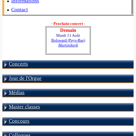
Informations
Contact
- Prochain concert -
Demain
Mardi 11 Août
Bolsward (Pays-Bas)
Martinikerk
Concerts
Jour de l'Orgue
Médias
Master classes
Concours
Colloques