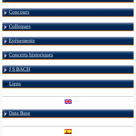
Concours
Colloques
Evénements
Concerts historiques
J S BACH
Liens
Data Base