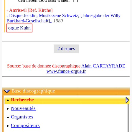
den lieben Gott lässt walten” [*]
- Amriswil [Ref. Kirche]
- Disque Jecklin, Musikszene Schweiz; [Jahresgabe der Willy
Burkhard-Gesellschaft],,
1980
orgue Kuhn
2 disques
Source: base de donnée discographique
Alain CARTAYRADE
www.france-orgue.fr
Base discographique
Recherche
Nouveautés
Organistes
Compositeurs