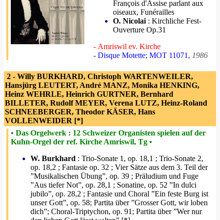
François d'Assise parlant aux
oiseaux, Funérailles
O. Nicolai
: Kirchliche Fest-
Ouverture Op.31
- Amriswil ev. Kirche
- Disque Motette; MOT 11071,
1986
2 - Willy BURKHARD, Christoph WARTENWEILER,
Hansjürg LEUTERT, André MANZ, Monika HENKING,
Heinz WEHRLE, Heinrich GURTNER, Bernhard
BILLETER, Rudolf MEYER, Verena LUTZ, Heinz-Roland
SCHNEEBERGER, Theodor KÄSER, Hans
VOLLENWEIDER [*]
• Das Orgelwerk : 12 Schweizer Organisten spielen auf der
Kuhn-Orgel der ref. Kirche Amriswil, Tg •
W. Burkhard
: Trio-Sonate 1, op. 18,1 ; Trio-Sonate 2,
op. 18,2 ; Fantasie op. 32 ; Vier Sätze aus dem 3. Teil der
”Musikalischen Übung”, op. 39 ; Präludium und Fuge
”Aus tiefer Not”, op. 28,1 ; Sonatine, op. 52 ”In dulci
jubilo”, op. 28,2 ; Fantasie und Choral ”Ein feste Burg ist
unser Gott”, op. 58; Partita über ”Grosser Gott, wir loben
dich”; Choral-Triptychon, op. 91; Partita über ”Wer nur