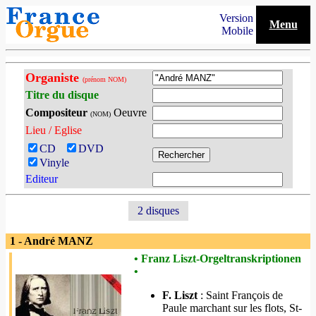
Version
Menu
Mobile
Organiste
(prénom NOM)
Titre du disque
Compositeur
Oeuvre
(NOM)
Lieu / Eglise
CD
DVD
Vinyle
Editeur
2 disques
1 - André MANZ
• Franz Liszt-Orgeltranskriptionen
•
F. Liszt
: Saint François de
Paule marchant sur les flots, St-