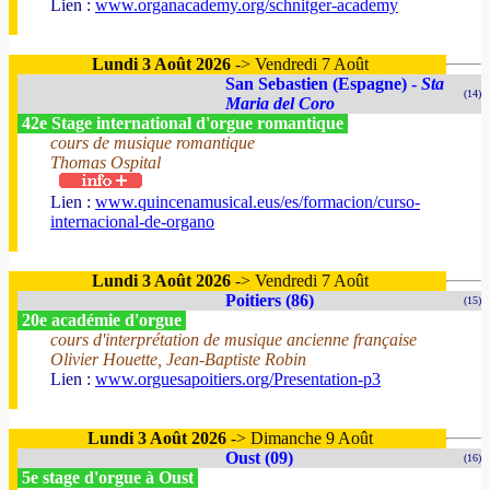
Lien :
www.organacademy.org/schnitger-academy
Lundi 3 Août 2026
-> Vendredi 7 Août
San Sebastien (Espagne) -
Sta
(14)
Maria del Coro
42e Stage international d'orgue romantique
cours de musique romantique
Thomas Ospital
Lien :
www.quincenamusical.eus/es/formacion/curso-
internacional-de-organo
Lundi 3 Août 2026
-> Vendredi 7 Août
Poitiers (86)
(15)
20e académie d'orgue
cours d'interprétation de musique ancienne française
Olivier Houette, Jean-Baptiste Robin
Lien :
www.orguesapoitiers.org/Presentation-p3
Lundi 3 Août 2026
-> Dimanche 9 Août
Oust (09)
(16)
5e stage d'orgue à Oust