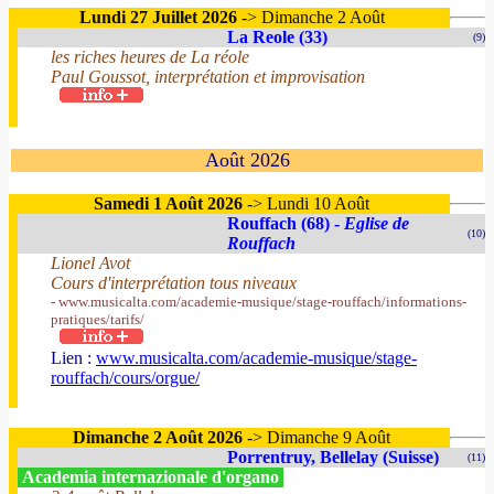
Lundi 27 Juillet 2026
-> Dimanche 2 Août
La Reole (33)
(9)
les riches heures de La réole
Paul Goussot, interprétation et improvisation
Août 2026
Samedi 1 Août 2026
-> Lundi 10 Août
Rouffach (68) -
Eglise de
(10)
Rouffach
Lionel Avot
Cours d'interprétation tous niveaux
- www.musicalta.com/academie-musique/stage-rouffach/informations-
pratiques/tarifs/
Lien :
www.musicalta.com/academie-musique/stage-
rouffach/cours/orgue/
Dimanche 2 Août 2026
-> Dimanche 9 Août
Porrentruy, Bellelay (Suisse)
(11)
Academia internazionale d'organo