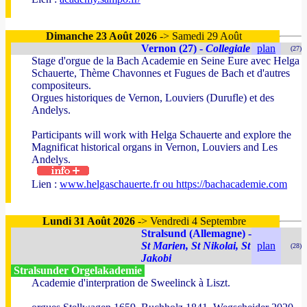
Dimanche 23 Août 2026
-> Samedi 29 Août
Vernon (27) -
Collegiale
plan
(27)
Stage d'orgue de la Bach Academie en Seine Eure avec Helga
Schauerte, Thème Chavonnes et Fugues de Bach et d'autres
compositeurs.
Orgues historiques de Vernon, Louviers (Durufle) et des
Andelys.
Participants will work with Helga Schauerte and explore the
Magnificat historical organs in Vernon, Louviers and Les
Andelys.
Lien :
www.helgaschauerte.fr ou https://bachacademie.com
Lundi 31 Août 2026
-> Vendredi 4 Septembre
Stralsund (Allemagne) -
St Marien, St Nikolai, St
plan
(28)
Jakobi
Stralsunder Orgelakademie
Academie d'interpration de Sweelinck à Liszt.