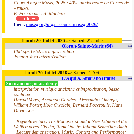
Cours d'orgue Museg 2026 : 400e anniversaire de Correa de
Arauxo.
B. Foccroulle - A. Montero
Lien :
museg.org/organ-course-museg-2026/
Lundi 20 Juillet 2026
-> Samedi 25 Juillet
Oloron-Sainte-Marie (64)
(3)
Philippe Lefebvre improvisation
Johann Vexo interprération
Lundi 20 Juillet 2026
-> Samedi 1 Août
L'Aquila, Smarano (Italie)
(4)
Smarano organ academy
interprétation musique ancienne et improvisation, basse
continue
Harald Vogel, Armando Carideo, Alessandro Albenga,
William Porter, Kola Owolabi, Bernard Foccroulle, Hans
Davidsson
- Keynote lecture: The Manuscript and a New Edition of the
Welltempered Clavier, Book One by Johann Sebastian Bach
- Lecture demonstration: Music, Context and Performance: