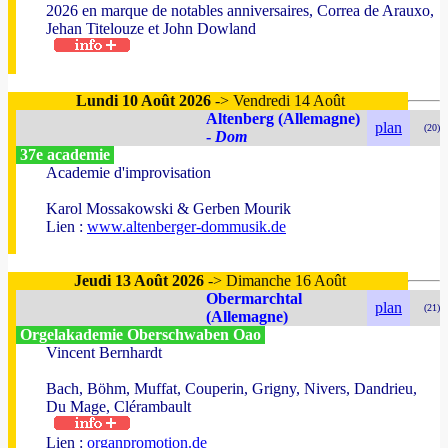
2026 en marque de notables anniversaires, Correa de Arauxo,
Jehan Titelouze et John Dowland
Lundi 10 Août 2026
-> Vendredi 14 Août
Altenberg (Allemagne)
plan
(20)
-
Dom
37e academie
Academie d'improvisation
Karol Mossakowski & Gerben Mourik
Lien :
www.altenberger-dommusik.de
Jeudi 13 Août 2026
-> Dimanche 16 Août
Obermarchtal
plan
(21)
(Allemagne)
Orgelakademie Oberschwaben Oao
Vincent Bernhardt
Bach, Böhm, Muffat, Couperin, Grigny, Nivers, Dandrieu,
Du Mage, Clérambault
Lien :
organpromotion.de