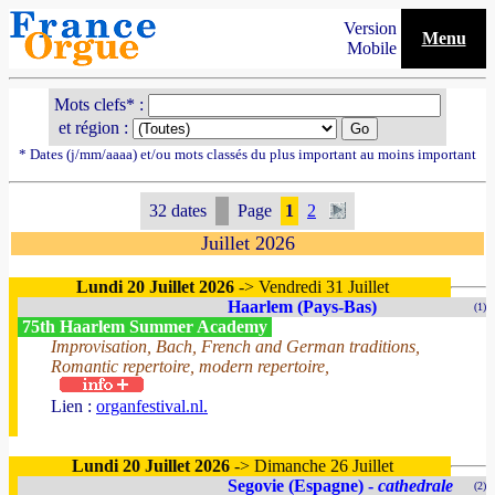
Version
Menu
Mobile
Mots clefs* :
et région :
* Dates (j/mm/aaaa) et/ou mots classés du plus important au moins important
32 dates
Page
1
2
Juillet 2026
Lundi 20 Juillet 2026
-> Vendredi 31 Juillet
Haarlem (Pays-Bas)
(1)
75th Haarlem Summer Academy
Improvisation, Bach, French and German traditions,
Romantic repertoire, modern repertoire,
Lien :
organfestival.nl.
Lundi 20 Juillet 2026
-> Dimanche 26 Juillet
Segovie (Espagne) -
cathedrale
(2)