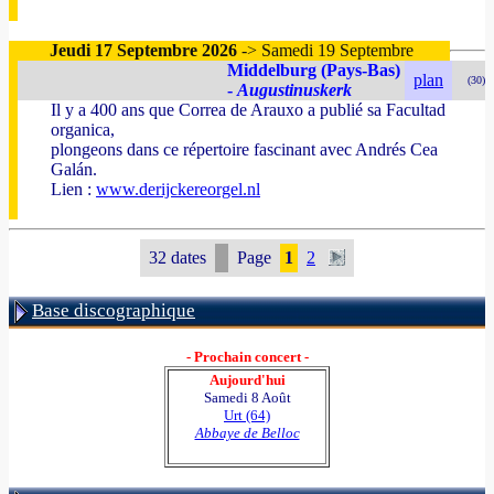
Jeudi 17 Septembre 2026
-> Samedi 19 Septembre
Middelburg (Pays-Bas)
plan
(30)
-
Augustinuskerk
Il y a 400 ans que Correa de Arauxo a publié sa Facultad
organica,
plongeons dans ce répertoire fascinant avec Andrés Cea
Galán.
Lien :
www.derijckereorgel.nl
32 dates
Page
1
2
Base discographique
- Prochain concert -
Aujourd'hui
Samedi 8 Août
Urt (64)
Abbaye de Belloc