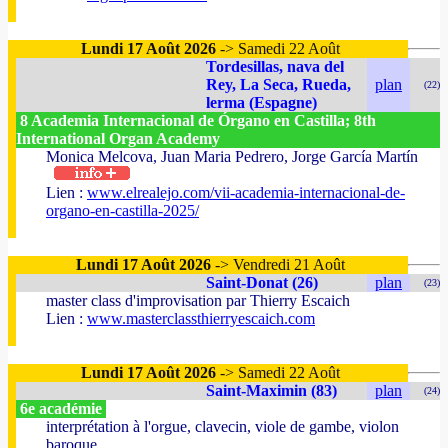
Lundi 17 Août 2026
-> Samedi 22 Août
Tordesillas, nava del
Rey, La Seca, Rueda,
plan
(22)
lerma (Espagne)
8 Academia Internacional de Órgano en Castilla; 8th
International Organ Academy
Monica Melcova, Juan Maria Pedrero, Jorge García Martín
Lien :
www.elrealejo.com/vii-academia-internacional-de-
organo-en-castilla-2025/
Lundi 17 Août 2026
-> Vendredi 21 Août
Saint-Donat (26)
plan
(23)
master class d'improvisation par Thierry Escaich
Lien :
www.masterclassthierryescaich.com
Lundi 17 Août 2026
-> Samedi 22 Août
Saint-Maximin (83)
plan
(24)
6e académie
interprétation à l'orgue, clavecin, viole de gambe, violon
baroque