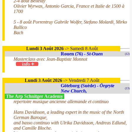
2-4 août Bellelay
Olivier Wyrwas, Antonio Garcia, France et Italie de 1500 à
1700
5 - 8 août Porrentruy Gabrile Wolfer, Stefano Molardi, Mirko
Ballico
Bach
Lundi 3 Août 2026
-> Samedi 8 Août
Rouen (76) -
St-Ouen
(12)
Masterclass avec Jean-Baptiste Monnot
Lundi 3 Août 2026
-> Vendredi 7 Août
Göteborg (Suède) -
Örgryte
(13)
New Church,
The Arp Schnitger Academy
repertoire musique ancienne allemande et continuo
Hans Davidsson, a leading expert in the music of the North
German Baroque,
and basso continuo with Ulrika Davidsson, Andreas Edlund,
and Camille Bloche.