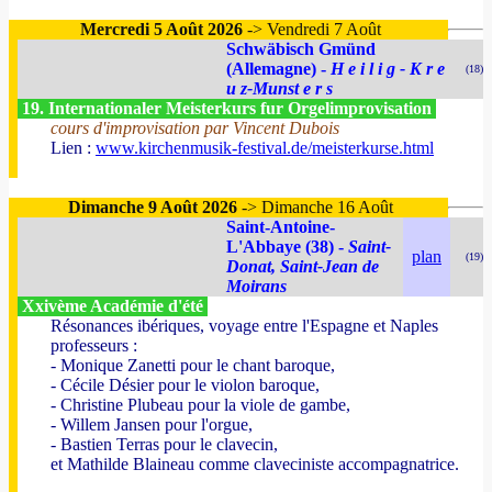
Mercredi 5 Août 2026
-> Vendredi 7 Août
Schwäbisch Gmünd
(Allemagne) -
H e i l i g - K r e
(18)
u z-Munst e r s
19. Internationaler Meisterkurs fur Orgelimprovisation
cours d'improvisation par Vincent Dubois
Lien :
www.kirchenmusik-festival.de/meisterkurse.html
Dimanche 9 Août 2026
-> Dimanche 16 Août
Saint-Antoine-
L'Abbaye (38) -
Saint-
plan
(19)
Donat, Saint-Jean de
Moirans
Xxivème Académie d'été
Résonances ibériques, voyage entre l'Espagne et Naples
professeurs :
- Monique Zanetti pour le chant baroque,
- Cécile Désier pour le violon baroque,
- Christine Plubeau pour la viole de gambe,
- Willem Jansen pour l'orgue,
- Bastien Terras pour le clavecin,
et Mathilde Blaineau comme claveciniste accompagnatrice.