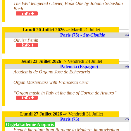
The Well-tempered Clavier, Book One by Johann Sebastian
Bach
Lundi 20 Juillet 2026
-> Mardi 21 Juillet
Paris (75) -
Ste-Clotilde
(5)
Olivier Penin
Jeudi 23 Juillet 2026
-> Vendredi 24 Juillet
Palencia (Espagne)
(6)
Academia de Òrgano Jose de Echevarria
Organ Masterclass with Francesco Cera
“Organ music in Italy at the time of Correa de Arauxo”
Lundi 27 Juillet 2026
-> Vendredi 31 Juillet
Paris (75)
(7)
Orgelakademie Aioparis
French literature from Baroque to Modern, improvisation