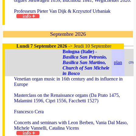
orgues Stellwagen 1659, Buchholz 1841, Wegscheider 2020.
Professeurs Pieter Van Dijk & Krzysztof Urbaniak
Septembre 2026
Lundi 7 Septembre 2026
-> Jeudi 10 Septembre
Bologna (Italie) -
Basilica San Petronio,
Basilica San Martino,
plan
(29)
Church of San Michele
in Bosco
Venetian organ music in 16th century and its influence in
Europe
Masterclass on the Renaissance organs (Da Prato 1475,
Malamini 1596, Cipri 1556, Facchetti 1527)
Francesco Cera
Concerts and seminars with Leon Berben, Vania Dal Maso,
Michele Vannelli, Catalina Vicens