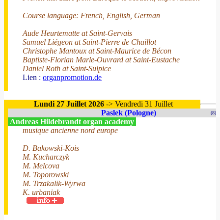
Course language: French, English, German
Aude Heurtematte at Saint-Gervais
Samuel Liégeon at Saint-Pierre de Chaillot
Christophe Mantoux at Saint-Maurice de Bécon
Baptiste-Florian Marle-Ouvrard at Saint-Eustache
Daniel Roth at Saint-Sulpice
Lien :
organpromotion.de
Lundi 27 Juillet 2026
-> Vendredi 31 Juillet
Paslek (Pologne)
(8)
Andreas Hildebrandt organ academy
musique ancienne nord europe
D. Bakowski-Kois
M. Kucharczyk
M. Melcova
M. Toporowski
M. Trzakalik-Wyrwa
K. urbaniak