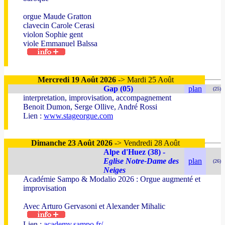
orgue Maude Gratton
clavecin Carole Cerasi
violon Sophie gent
viole Emmanuel Balssa
Mercredi 19 Août 2026
-> Mardi 25 Août
Gap (05)
plan
(25)
interpretation, improvisation, accompagnement
Benoit Dumon, Serge Ollive, André Rossi
Lien :
www.stageorgue.com
Dimanche 23 Août 2026
-> Vendredi 28 Août
Alpe d'Huez (38) -
Eglise Notre-Dame des
plan
(26)
Neiges
Académie Sampo & Modalio 2026 : Orgue augmenté et
improvisation
Avec Arturo Gervasoni et Alexander Mihalic
Lien :
academy.sampo.fr/