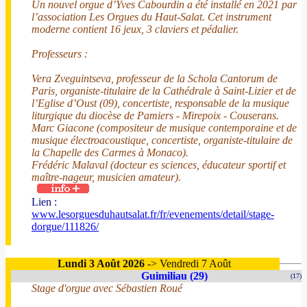
Un nouvel orgue d’Yves Cabourdin a été installé en 2021 par
l’association Les Orgues du Haut-Salat. Cet instrument
moderne contient 16 jeux, 3 claviers et pédalier.
Professeurs :
Vera Zveguintseva, professeur de la Schola Cantorum de
Paris, organiste-titulaire de la Cathédrale à Saint-Lizier et de
l’Eglise d’Oust (09), concertiste, responsable de la musique
liturgique du diocèse de Pamiers - Mirepoix - Couserans.
Marc Giacone (compositeur de musique contemporaine et de
musique électroacoustique, concertiste, organiste-titulaire de
la Chapelle des Carmes à Monaco).
Frédéric Malaval (docteur es sciences, éducateur sportif et
maître-nageur, musicien amateur).
Lien :
www.lesorguesduhautsalat.fr/fr/evenements/detail/stage-
dorgue/111826/
Lundi 3 Août 2026
-> Vendredi 7 Août
Guimiliau (29)
(17)
Stage d'orgue avec Sébastien Roué