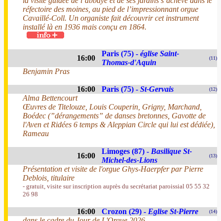
la visite guidée de l’abbaye et de ses jardins s’achève dans le
réfectoire des moines, au pied de l’impressionnant orgue
Cavaillé-Coll. Un organiste fait découvrir cet instrument
installé là en 1936 mais conçu en 1864.
Paris (75) -
église Saint-
16:00
(11)
Thomas-d'Aquin
Benjamin Pras
16:00
Paris (75) -
St-Gervais
(12)
Alma Bettencourt
Œuvres de Titelouze, Louis Couperin, Grigny, Marchand,
Boédec (”dérangements” de danses bretonnes, Gavotte de
l'Aven et Ridées 6 temps & Aleppian Circle qui lui est dédiée),
Rameau
Limoges (87) -
Basilique St-
16:00
(13)
Michel-des-Lions
Présentation et visite de l'orgue Ghys-Haerpfer par Pierre
Deblois, titulaire
- gratuit, visite sur inscription auprès du secrétariat paroissial 05 55 32
26 98
16:00
Crozon (29) -
Eglise St-Pierre
(14)
dans le cadre du Jour de L'Orgue 2026