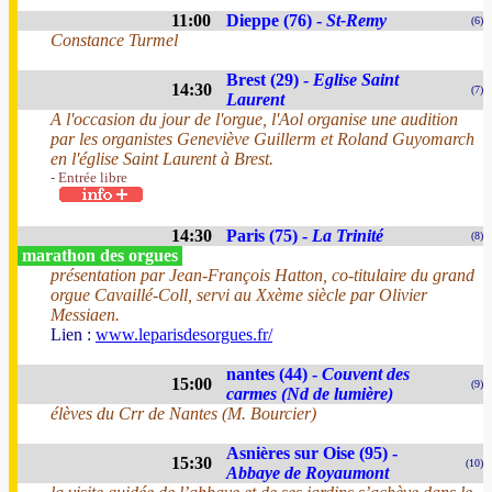
11:00
Dieppe (76) -
St-Remy
(6)
Constance Turmel
Brest (29) -
Eglise Saint
14:30
(7)
Laurent
A l'occasion du jour de l'orgue, l'Aol organise une audition
par les organistes Geneviève Guillerm et Roland Guyomarch
en l'église Saint Laurent à Brest.
- Entrée libre
14:30
Paris (75) -
La Trinité
(8)
marathon des orgues
présentation par Jean-François Hatton, co-titulaire du grand
orgue Cavaillé-Coll, servi au Xxème siècle par Olivier
Messiaen.
Lien :
www.leparisdesorgues.fr/
nantes (44) -
Couvent des
15:00
(9)
carmes (Nd de lumière)
élèves du Crr de Nantes (M. Bourcier)
Asnières sur Oise (95) -
15:30
(10)
Abbaye de Royaumont