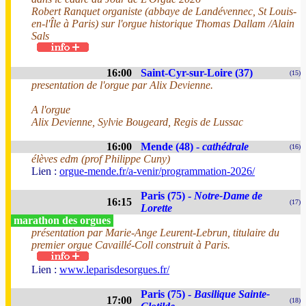
Robert Ranquet organiste (abbaye de Landévennec, St Louis-
en-l'Île à Paris) sur l'orgue historique Thomas Dallam /Alain
Sals
16:00
Saint-Cyr-sur-Loire (37)
(15)
presentation de l'orgue par Alix Devienne.
A l'orgue
Alix Devienne, Sylvie Bougeard, Regis de Lussac
16:00
Mende (48) -
cathédrale
(16)
élèves edm (prof Philippe Cuny)
Lien :
orgue-mende.fr/a-venir/programmation-2026/
Paris (75) -
Notre-Dame de
16:15
(17)
Lorette
marathon des orgues
présentation par Marie-Ange Leurent-Lebrun, titulaire du
premier orgue Cavaillé-Coll construit à Paris.
Lien :
www.leparisdesorgues.fr/
Paris (75) -
Basilique Sainte-
17:00
(18)