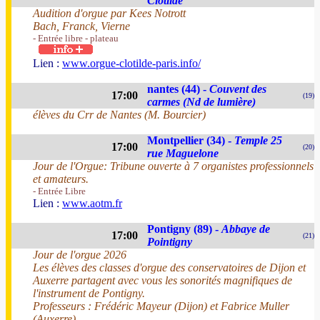
Clotilde
Audition d'orgue par Kees Notrott
Bach, Franck, Vierne
- Entrée libre - plateau
Lien :
www.orgue-clotilde-paris.info/
nantes (44) -
Couvent des
17:00
(19)
carmes (Nd de lumière)
élèves du Crr de Nantes (M. Bourcier)
Montpellier (34) -
Temple 25
17:00
(20)
rue Maguelone
Jour de l'Orgue: Tribune ouverte à 7 organistes professionnels
et amateurs.
- Entrée Libre
Lien :
www.aotm.fr
Pontigny (89) -
Abbaye de
17:00
(21)
Pointigny
Jour de l'orgue 2026
Les élèves des classes d'orgue des conservatoires de Dijon et
Auxerre partagent avec vous les sonorités magnifiques de
l'instrument de Pontigny.
Professeurs : Frédéric Mayeur (Dijon) et Fabrice Muller
(Auxerre)