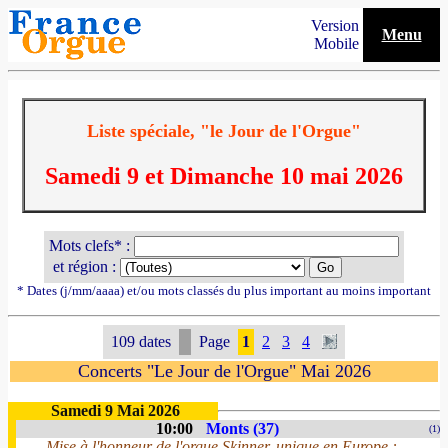
Version
Menu
Mobile
Liste spéciale, "le Jour de l'Orgue"
Samedi 9 et Dimanche 10 mai 2026
Mots clefs* :
et région :
* Dates (j/mm/aaaa) et/ou mots classés du plus important au moins important
109 dates
Page
1
2
3
4
Concerts "Le Jour de l'Orgue" Mai 2026
Samedi 9 Mai 2026
10:00
Monts (37)
(1)
Mise à l'honneur de l'orgue Skinner, unique en Europe :