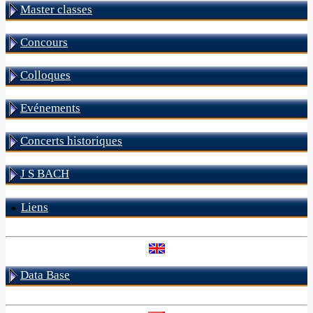
Master classes
Concours
Colloques
Evénements
Concerts historiques
J S BACH
Liens
Data Base