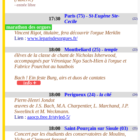
- entrée libre
Paris (75) -
St-Eugène Ste-
17:30
(22)
Cecile
marathon des orgues
Vincent Rigot, titulaire, fera découvrir l'orgue Merklin
Lien :
www.leparisdesorgues.fr/
18:00
Montbeliard (25) -
temple
(23)
élèves de la classe de chant de Nicholas Isherwood,
accompagnés par Véronique Ngo Sach-Hien à l'orgue et
Fabrice Pourchot au hautbois
Bach ! Ein feste Burg, airs et duos de cantates
18:00
Perigueux (24) -
la cité
(24)
Pierre-Henri Jondot
œuvres de J.S. Bach, M.A. Charpentier, L. Marchand, J.P.
Sweelinck et M. Weckmann.
Lien :
aaocp.free.fr/styled-5/
18:00
Saint-Pourçain sur Sioule (03)
(25)
Concert par les étudiants des conservatoires de Moulins,
Vichy et Clermont-ferrand