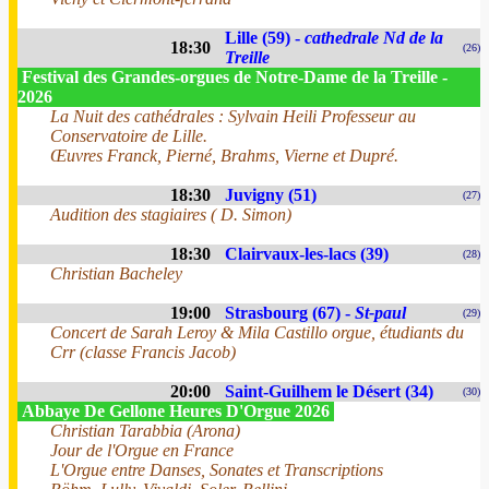
Lille (59) -
cathedrale Nd de la
18:30
(26)
Treille
Festival des Grandes-orgues de Notre-Dame de la Treille -
2026
La Nuit des cathédrales : Sylvain Heili Professeur au
Conservatoire de Lille.
Œuvres Franck, Pierné, Brahms, Vierne et Dupré.
18:30
Juvigny (51)
(27)
Audition des stagiaires ( D. Simon)
18:30
Clairvaux-les-lacs (39)
(28)
Christian Bacheley
19:00
Strasbourg (67) -
St-paul
(29)
Concert de Sarah Leroy & Mila Castillo orgue, étudiants du
Crr (classe Francis Jacob)
20:00
Saint-Guilhem le Désert (34)
(30)
Abbaye De Gellone Heures D'Orgue 2026
Christian Tarabbia (Arona)
Jour de l'Orgue en France
L'Orgue entre Danses, Sonates et Transcriptions