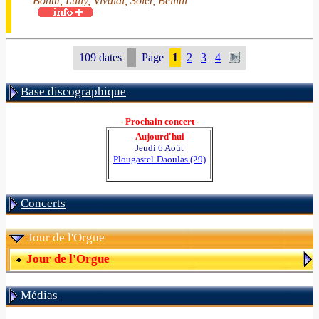
Böhm, Lully, Vivaldi, Soler, Bellini
109 dates
Page
1
2
3
4
Base discographique
- Prochain concert -
Aujourd'hui
Jeudi 6 Août
Plougastel-Daoulas (29)
Concerts
Jour de l'Orgue
Jour de l'Orgue
Médias