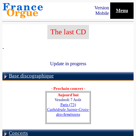
Version
Menu
Mobile
The last CD
-
Update in progress
Base discographique
- Prochain concert -
Aujourd'hui
Vendredi 7 Août
Paris (75)
Cathédrale Sainte-Croix-
des-Arméniens
Concerts