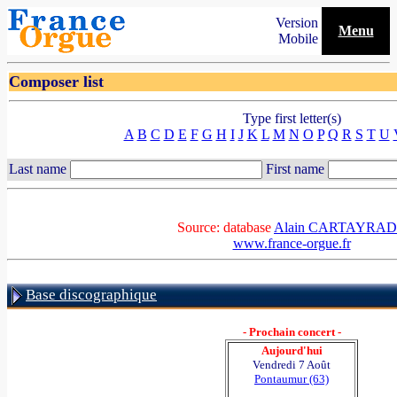
Version
Menu
Mobile
Composer list
Type first letter(s)
A
B
C
D
E
F
G
H
I
J
K
L
M
N
O
P
Q
R
S
T
U
Last name
First name
Source: database
Alain CARTAYRA
www.france-orgue.fr
Base discographique
- Prochain concert -
Aujourd'hui
Vendredi 7 Août
Pontaumur (63)