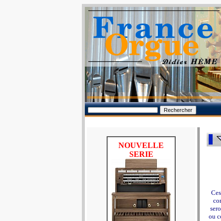
NOUVELLE
SERIE
Ces
con
sero
ou c