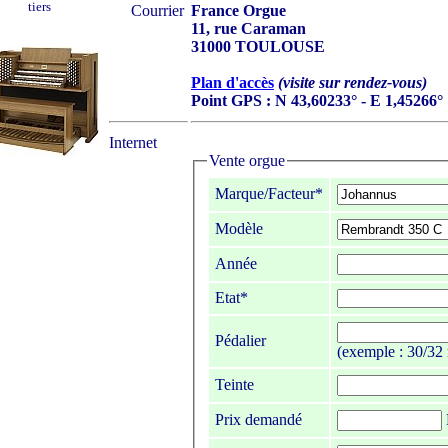
tiers
Courrier
France Orgue
11, rue Caraman
31000 TOULOUSE
Plan d'accès
(visite sur rendez-vous)
Point GPS : N 43,60233° - E 1,45266°
Internet
Vente orgue
Marque/Facteur*
Modèle
Année
Etat*
Pédalier
(exemple : 30/32 
Teinte
Prix demandé