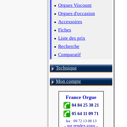
Orgues Viscount
Orgues d'occasion
Accessoires
Fiches
Liste des prix
Recherche
Comparatif
Technique
Mon compte
France Orgue
04 84 25 38 21
05 64 11 09 71
fax : 09 72 13 08 13
-
sur rendez-vous
-