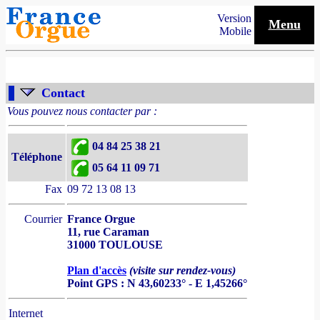
Version
Menu
Mobile
Contact
Vous pouvez nous contacter par :
04 84 25 38 21
Téléphone
05 64 11 09 71
Fax
09 72 13 08 13
Courrier
France Orgue
11, rue Caraman
31000 TOULOUSE
Plan d'accès
(visite sur rendez-vous)
Point GPS : N 43,60233° - E 1,45266°
Internet