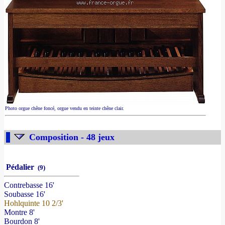
Photo orgue chêne foncé, orgue vendu en teinte chêne clair.
Composition - 48 jeux
Pédalier
(9)
Contrebasse 16'
Soubasse 16'
Hohlquinte 10 2/3'
Montre 8'
Bourdon 8'