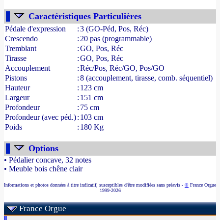
- Source : www.france-orgue.fr
Caractéristiques Particulières
Pédale d'expression
:
3 (GO-Péd, Pos, Réc)
Crescendo
:
20 pas (programmable)
Tremblant
:
GO, Pos, Réc
Tirasse
:
GO, Pos, Réc
Accouplement
:
Réc/Pos, Réc/GO, Pos/GO
Pistons
:
8 (accouplement, tirasse, comb. séquentiel)
Hauteur
:
123 cm
Largeur
:
151 cm
Profondeur
:
75 cm
Profondeur (avec péd.)
:
103 cm
Poids
:
180 Kg
Options
• Pédalier concave, 32 notes
• Meuble bois chêne clair
Informations et photos données à titre indicatif, susceptibles d'être modifiées sans préavis -
©
France Orgue
1999-2026
France Orgue