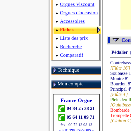
Orgues Viscount
Orgues d'occasion
Accessoires
Fiches
Liste des prix
Comp
Recherche
Pédalier
(
Comparatif
Contrebass
[Flûte 16']
Technique
Soubasse 1
Montre 8'
Mon compte
Bourdon 8'
Principal 4'
[Flûte 4']
Plein-Jeu I
France Orgue
[Quintbasse
04 84 25 38 21
Bombarde 
Trompette 
05 64 11 09 71
[Clairon 4'
fax : 09 72 13 08 13
-
sur rendez-vous
-