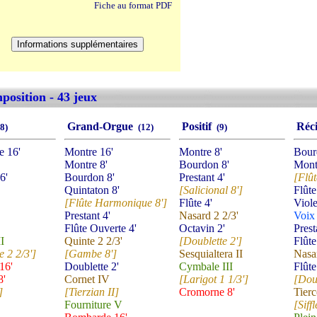
Fiche au format PDF
osition - 43 jeux
Grand-Orgue
Positif
Réc
8)
(12)
(9)
e 16'
Montre 16'
Montre 8'
Bour
Montre 8'
Bourdon 8'
Mont
6'
Bourdon 8'
Prestant 4'
[Flût
Quintaton 8'
[Salicional 8']
Flût
[Flûte Harmonique 8']
Flûte 4'
Viol
Prestant 4'
Nasard 2 2/3'
Voix 
Flûte Ouverte 4'
Octavin 2'
Prest
II
Quinte 2 2/3'
[Doublette 2']
Flûte
 2 2/3']
[Gambe 8']
Sesquialtera II
Nasar
16'
Doublette 2'
Cymbale III
Flûte
8'
Cornet IV
[Larigot 1 1/3']
[Doub
]
[Tierzian II]
Cromorne 8'
Tierc
Fourniture V
[Siffl