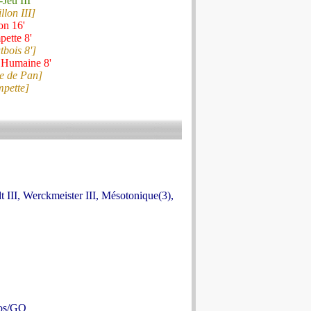
-Jeu III
llon III]
on 16'
ette 8'
bois 8']
 Humaine 8'
te de Pan]
mpette]
dt III, Werckmeister III, Mésotonique(3),
Pos/GO