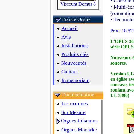
• Console
Viscount Domus 8
• Multi-éc
(romantiqu
France Orgue
• Technol
Accueil
Prix : 18 5
Avis
L'OPUS 360 
Installations
série OPUS
Produits clés
Nouveaux éc
Nouveautés
sonores.
Contact
Version UL
en église a
In memoriam
concave, tei
roulant ave
Documentation
UL 3300)
Les marques
Sur Mesure
Orgues Johannus
Orgues Monarke