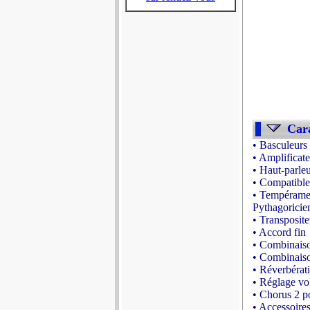
Cara
• Basculeurs
• Amplifica
• Haut-parleu
• Compatibl
• Tempérament
Pythagoricie
• Transposit
• Accord fin
• Combinaiso
• Combinaiso
• Réverbéra
• Réglage vo
• Chorus 2 p
• Accessoire