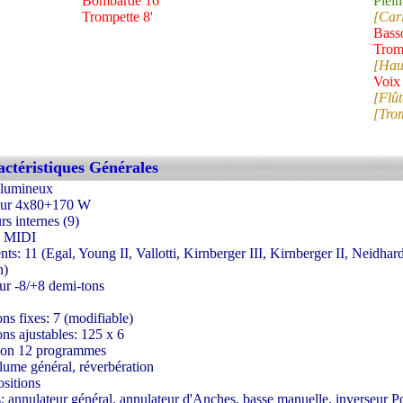
Bombarde 16'
Plein
Trompette 8'
[Cari
Bass
Tromp
[Haut
Voix
[Flû
[Tro
ctéristiques Générales
 lumineux
teur 4x80+170 W
rs internes (9)
e MIDI
s: 11 (Egal, Young II, Vallotti, Kirnberger III, Kirnberger II, Neidhar
n)
eur -8/+8 demi-tons
ns fixes: 7 (modifiable)
ns ajustables: 125 x 6
tion 12 programmes
lume général, réverbération
ositions
s: annulateur général, annulateur d'Anches, basse manuelle, inverseur 