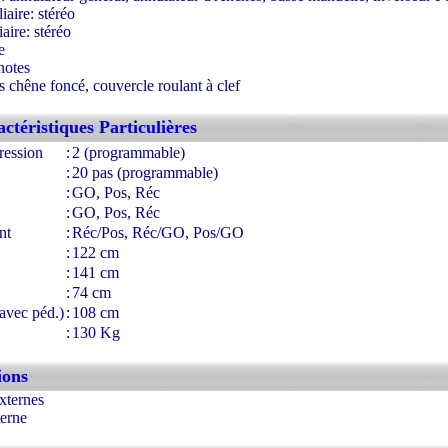
iaire: stéréo
iaire: stéréo
e
notes
 chêne foncé, couvercle roulant à clef
ww.france-orgue.fr
ctéristiques Particulières
ression
:
2 (programmable)
:
20 pas (programmable)
:
GO, Pos, Réc
:
GO, Pos, Réc
nt
:
Réc/Pos, Réc/GO, Pos/GO
:
122 cm
:
141 cm
:
74 cm
avec péd.)
:
108 cm
:
130 Kg
ions
xternes
terne