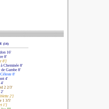
it
(14)
don 16'
re 8'
e 8']
e à Cheminée 8'
e de Gambe 8'
Céleste 8'
ant 4'
 4'
d 2 2/3'
 2'
lette 2']
e 1 3/5'
et 1']