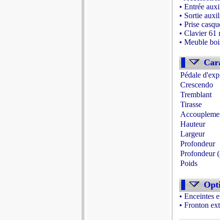
• Entrée auxil
• Sortie auxil
• Prise casqu
• Clavier 61 
• Meuble bois
- Source : w
Cara
Pédale d'exp
Crescendo
Tremblant
Tirasse
Accoupleme
Hauteur
Largeur
Profondeur
Profondeur (
Poids
Opt
• Enceintes e
• Fronton ex