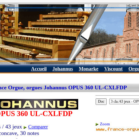
Accueil
Johannus
Monarke
Viscount
Orgu
nce Orgue, orgues Johannus OPUS 360 UL-CXLFDP
PUS 360 UL-CXLFDP
Zoom
s / 43 jeux
Comparer
 concave, 30 notes