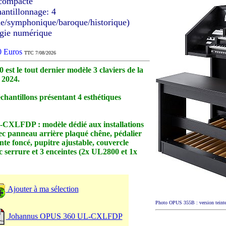
 compacte
hantillonnage: 4
e/symphonique/baroque/historique)
ogie numérique
70 Euros
TTC 7/08/2026
est le tout dernier modèle 3 claviers de la
 2024.
hantillons présentant 4 esthétiques
-CXLFDP : modèle dédié aux installations
vec panneau arrière plaqué chêne, pédalier
nte foncé, pupitre ajustable, couvercle
c serrure et 3 enceintes (2x UL2800 et 1x
Ajouter à ma sélection
Photo OPUS 355B : version teinte
Johannus OPUS 360 UL-CXLFDP