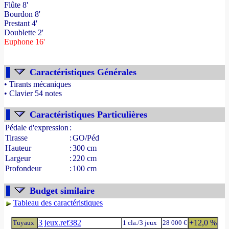
Flûte 8'
Bourdon 8'
Prestant 4'
Doublette 2'
Euphone 16'
Caractéristiques Générales
• Tirants mécaniques
• Clavier 54 notes
- Source : www.france-orgue.fr
Caractéristiques Particulières
Pédale d'expression
:
Tirasse
:
GO/Péd
Hauteur
:
300 cm
Largeur
:
220 cm
Profondeur
:
100 cm
Budget similaire
Tableau des caractéristiques
3 jeux.ref382
+12,0 %
Tuyaux
1 cla./3 jeux
28 000 €