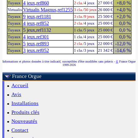
4 jeux,ref860
+8,0 %
Tuyaux
2 cla./
4 jeux
27 000 €
Virtualis Magnus,ref1255
+4,0 %
Virtualis
3 cla./
50 jeux
26 000 €
9 jeux,ref1181
+2,0 %
Tuyaux
3 cla./
9 jeux
25 500 €
4 jeux,ref852
0,0 %
Tuyaux
2 cla./
4 jeux
25 000 €
5 jeux,ref1132
0,0 %
Tuyaux
1 cla./5 jeux
25 000 €
4 jeux.ref301
0,0 %
Tuyaux
1 cla./4 jeux
25 000 €
5 jeux,ref893
-12,0 %
Tuyaux
2 cla./
5 jeux
22 000 €
3 jeux.ref052
-14,6 %
Tuyaux
1 cla./3 jeux
21 342 €
Informations et photos données à titre indicatif, susceptibles d'être modifiées sans préavis -
©
France Orgue
1999-2026
France Orgue
Accueil
Avis
Installations
Produits clés
Nouveautés
Contact