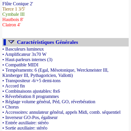
Flûte Conique 2'
Tierce 1 3/5'
Cymbale III
Hautbois 8'
Clairon 4'
Caractéristiques Générales
• Basculeurs lumineux
• Amplificateur 3x70 W
• Haut-parleurs internes (3)
• Compatible MIDI
• Tempéraments: 6 (Egal, Mésotonique, Werckmeister III,
Kirnberger III, Pythagoricien, Vallotti)
• Transpositeur -6/+5 demi-tons
• Accord fin
• Combinaisons ajustables: 8x6
• Réverbération 8 programmes
• Réglage volume général, Péd, GO, réverbération
• Chorus
• Accessoires: annulateur général, appels Midi, comb. séquentiel
• Inverseur GO-Pos, égaliseur
• Entrée auxiliaire: stéréo
• Sortie auxiliaire: stéréo