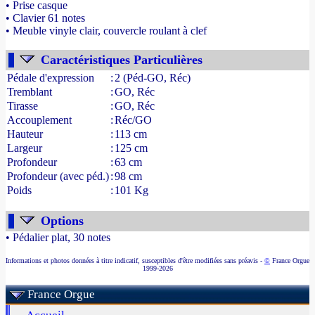
• Prise casque
• Clavier 61 notes
• Meuble vinyle clair, couvercle roulant à clef
- Source : www.france-orgue.fr
Caractéristiques Particulières
Pédale d'expression
:
2 (Péd-GO, Réc)
Tremblant
:
GO, Réc
Tirasse
:
GO, Réc
Accouplement
:
Réc/GO
Hauteur
:
113 cm
Largeur
:
125 cm
Profondeur
:
63 cm
Profondeur (avec péd.)
:
98 cm
Poids
:
101 Kg
Options
• Pédalier plat, 30 notes
Informations et photos données à titre indicatif, susceptibles d'être modifiées sans préavis -
©
France Orgue
1999-2026
France Orgue