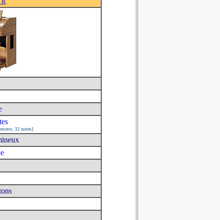
6 R
e
tes
oncave, 32 notes]
mineux
ue
tons