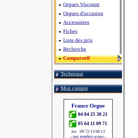
Orgues Viscount
Orgues d'occasion
Accessoires
Fiches
Liste des prix
Recherche
Comparatif
Technique
Mon compte
France Orgue
04 84 25 38 21
05 64 11 09 71
fax : 09 72 13 08 13
-
sur rendez-vous
-