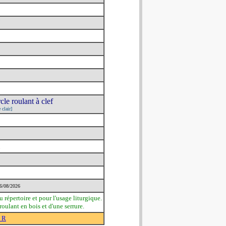
le roulant à clef
 clair]
6/08/2026
u répertoire et pour l'usage liturgique.
oulant en bois et d'une serrure.
6 R