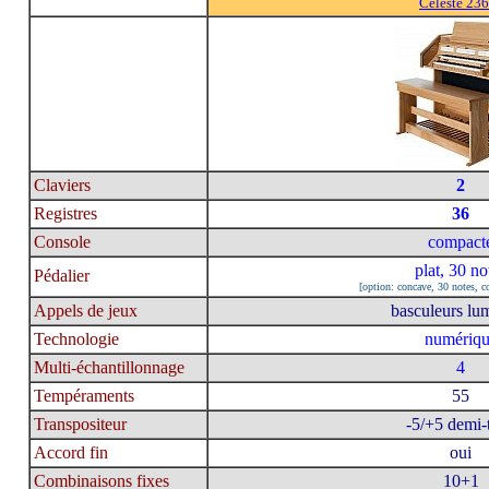
Celeste 23
Claviers
2
Registres
36
Console
compact
plat, 30 no
Pédalier
[option: concave, 30 notes, c
Appels de jeux
basculeurs lu
Technologie
numériq
Multi-échantillonnage
4
Tempéraments
55
Transpositeur
-5/+5 demi-
Accord fin
oui
Combinaisons fixes
10+1