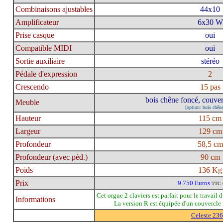
Combinaisons ajustables
44x10
Amplificateur
6x30 W
Prise casque
oui
Compatible MIDI
oui
Sortie auxiliaire
stéréo
Pédale d'expression
2
Crescendo
15 pas
bois chêne foncé, couverc
Meuble
[option: bois chêne
Hauteur
115 cm
Largeur
129 cm
Profondeur
58,5 cm
Profondeur (avec péd.)
90 cm
Poids
136 Kg
Prix
9 750 Euros
TTC 
Cet orgue 2 claviers est parfait pour le travail d
Informations
La version R est équipée d'un couvercle r
Celeste 23