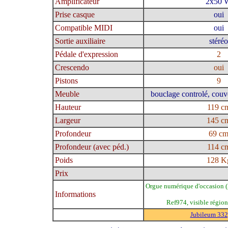
Amplificateur
2x50 
Prise casque
oui
Compatible MIDI
oui
Sortie auxiliaire
stéréo
Pédale d'expression
2
Crescendo
oui
Pistons
9
Meuble
bouclage controlé, couve
Hauteur
119 c
Largeur
145 c
Profondeur
69 c
Profondeur (avec péd.)
114 c
Poids
128 K
Prix
Orgue numérique d'occasion (2
Informations
Ref974, visible région
Jubileum 332