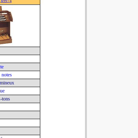
,ref974
te
 notes
umineux
que
-tons