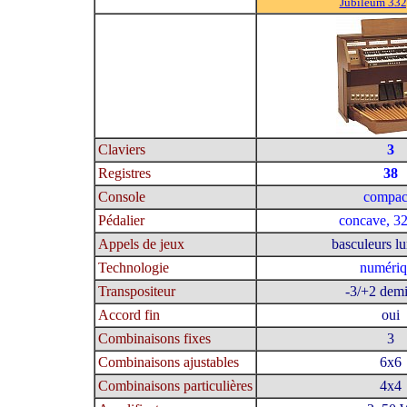
Jubileum 332
Claviers
3
Registres
38
Console
compac
Pédalier
concave, 32
Appels de jeux
basculeurs l
Technologie
numéri
Transpositeur
-3/+2 demi
Accord fin
oui
Combinaisons fixes
3
Combinaisons ajustables
6x6
Combinaisons particulières
4x4