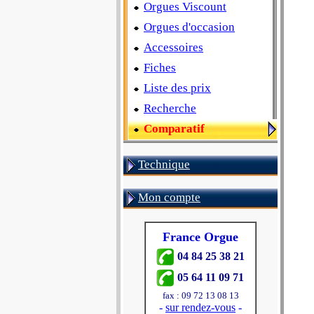
Orgues Viscount
Orgues d'occasion
Accessoires
Fiches
Liste des prix
Recherche
Comparatif
Technique
Mon compte
France Orgue
04 84 25 38 21
05 64 11 09 71
fax : 09 72 13 08 13
-
sur rendez-vous
-