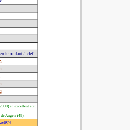
W
rcle roulant à clef
m
m
m
m
g
000) en excellent état.
 de Angers (49).
,ref974