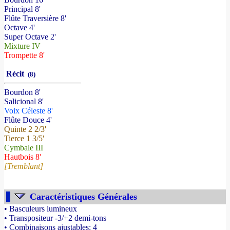
Principal 8'
Flûte Traversière 8'
Octave 4'
Super Octave 2'
Mixture IV
Trompette 8'
Récit
(8)
Bourdon 8'
Salicional 8'
Voix Céleste 8'
Flûte Douce 4'
Quinte 2 2/3'
Tierce 1 3/5'
Cymbale III
Hautbois 8'
[Tremblant]
Caractéristiques Générales
• Basculeurs lumineux
• Transpositeur -3/+2 demi-tons
• Combinaisons ajustables: 4