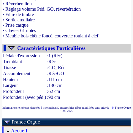
• Réverbération
• Réglage volume Péd, GO, réverbération
• Filtre de timbre
• Sortie auxiliaire
• Prise casque
• Clavier 61 notes
• Meuble bois chêne foncé, couvercle roulant à clef
- Source : www.france-orgue.fr
Caractéristiques Particulières
Pédale d'expression
:
1 (Réc)
Tremblant
:
Réc
Tirasse
:
GO, Réc
Accouplement
:
Réc/GO
Hauteur
:
111 cm
Largeur
:
136 cm
Profondeur
:
62 cm
Profondeur (avec péd.)
:
90 cm
Informations et photos données à titre indicatif, susceptibles d'être modifiées sans préavis -
©
France Orgue
1999-2026
France Orgue
Accueil