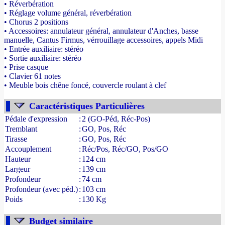
• Réverbération
• Réglage volume général, réverbération
• Chorus 2 positions
• Accessoires: annulateur général, annulateur d'Anches, basse
manuelle, Cantus Firmus, vérrouillage accessoires, appels Midi
• Entrée auxiliaire: stéréo
• Sortie auxiliaire: stéréo
• Prise casque
• Clavier 61 notes
• Meuble bois chêne foncé, couvercle roulant à clef
- Source : www.france-orgue.fr
Caractéristiques Particulières
Pédale d'expression
:
2 (GO-Péd, Réc-Pos)
Tremblant
:
GO, Pos, Réc
Tirasse
:
GO, Pos, Réc
Accouplement
:
Réc/Pos, Réc/GO, Pos/GO
Hauteur
:
124 cm
Largeur
:
139 cm
Profondeur
:
74 cm
Profondeur (avec péd.)
:
103 cm
Poids
:
130 Kg
Budget similaire