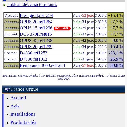
Tableau des caractéristiques
Prestige II,ref1294
+15,4 %
Viscount
3 cla./
53 jeux
3 000 €
OPUS 20,ref1264
+7,7 %
Johannus
2 cla./
34 jeux
2 800 €
OPUS 15,ref1296
+7,7 %
Johannus
2 cla./
29 jeux
2 800 €
DCS 370F,ref815
+7,7 %
Eminent
2 cla./
32 jeux
2 800 €
OPUS 35,ref1298
0,0 %
Johannus
3 cla./42 jeux
2 600 €
OPUS 20,ref1299
-15,4 %
Johannus
2 cla./
34 jeux
2 200 €
D4330,ref1252
-23,1 %
Content
2 cla./
31 jeux
2 000 €
D4330,ref1012
-26,9 %
Content
2 cla./
31 jeux
1 900 €
Rembrandt 3000,ref1283
-30,8 %
Johannus
3 cla./
57 jeux
1 800 €
Informations et photos données à titre indicatif, susceptibles d'être modifiées sans préavis -
©
France Orgue
1999-2026
France Orgue
Accueil
Avis
Installations
Produits clés