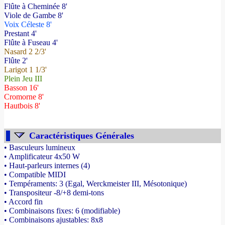
Flûte à Cheminée 8'
Viole de Gambe 8'
Voix Céleste 8'
Prestant 4'
Flûte à Fuseau 4'
Nasard 2 2/3'
Flûte 2'
Larigot 1 1/3'
Plein Jeu III
Basson 16'
Cromorne 8'
Hautbois 8'
Caractéristiques Générales
• Basculeurs lumineux
• Amplificateur 4x50 W
• Haut-parleurs internes (4)
• Compatible MIDI
• Tempéraments: 3 (Egal, Werckmeister III, Mésotonique)
• Transpositeur -8/+8 demi-tons
• Accord fin
• Combinaisons fixes: 6 (modifiable)
• Combinaisons ajustables: 8x8