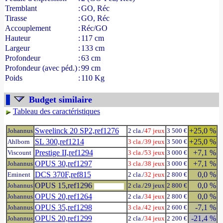
Tremblant
:
GO, Réc
Tirasse
:
GO, Réc
Accouplement
:
Réc/GO
Hauteur
:
117 cm
Largeur
:
133 cm
Profondeur
:
63 cm
Profondeur (avec péd.)
:
99 cm
Poids
:
110 Kg
Budget similaire
Tableau des caractéristiques
Sweelinck 20 SP2,ref1276
+25,0 %
Johannus
2 cla./
47 jeux
3 500 €
SL 300,ref1214
+25,0 %
Ahlborn
3 cla./
39 jeux
3 500 €
Prestige II,ref1294
+7,1 %
Viscount
3 cla./
53 jeux
3 000 €
OPUS 30,ref1297
+7,1 %
Johannus
3 cla./
38 jeux
3 000 €
DCS 370F,ref815
0,0 %
Eminent
2 cla./
32 jeux
2 800 €
OPUS 15,ref1296
0,0 %
Johannus
2 cla./29 jeux
2 800 €
OPUS 20,ref1264
0,0 %
Johannus
2 cla./
34 jeux
2 800 €
OPUS 35,ref1298
-7,1 %
Johannus
3 cla./
42 jeux
2 600 €
OPUS 20,ref1299
-21,4 %
Johannus
2 cla./
34 jeux
2 200 €