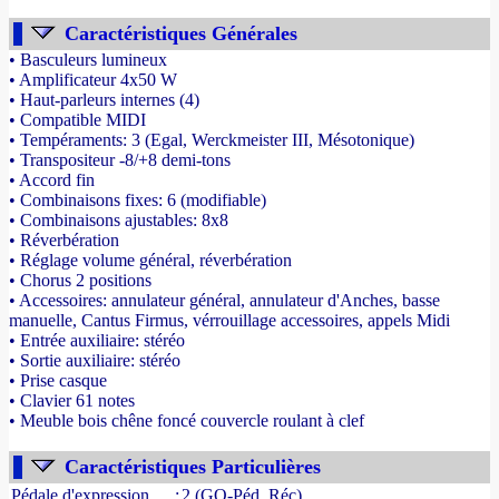
Caractéristiques Générales
• Basculeurs lumineux
• Amplificateur 4x50 W
• Haut-parleurs internes (4)
• Compatible MIDI
• Tempéraments: 3 (Egal, Werckmeister III, Mésotonique)
• Transpositeur -8/+8 demi-tons
• Accord fin
• Combinaisons fixes: 6 (modifiable)
• Combinaisons ajustables: 8x8
• Réverbération
• Réglage volume général, réverbération
• Chorus 2 positions
• Accessoires: annulateur général, annulateur d'Anches, basse
manuelle, Cantus Firmus, vérrouillage accessoires, appels Midi
• Entrée auxiliaire: stéréo
• Sortie auxiliaire: stéréo
• Prise casque
• Clavier 61 notes
• Meuble bois chêne foncé couvercle roulant à clef
- Source : www.france-orgue.fr
Caractéristiques Particulières
Pédale d'expression
:
2 (GO-Péd, Réc)