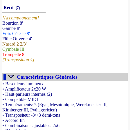
Récit
(7)
[Accompagnement]
Bourdon 8'
Gambe 8'
Voix Céleste 8'
Flûte Ouverte 4'
Nasard 2 2/3'
Cymbale III
Trompette 8'
[Transposition 4]
Caractéristiques Générales
• Basculeurs lumineux
• Amplificateur 2x20 W
• Haut-parleurs internes (2)
• Compatible MIDI
• Tempéraments: 5 (Egal, Mésotonique, Werckmeister III,
Kirnberger III, Pythagoricien)
• Transpositeur -3/+3 demi-tons
• Accord fin
• Combinaisons ajustables: 2x6