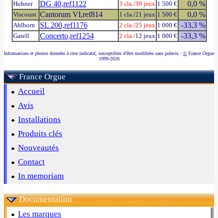
DG 40,ref1122
0,0 %
Hohner
3 cla./
39 jeux
1 500 €
Cantorum VI,ref814
0,0 %
Viscount
1 cla./21 jeux
1 500 €
SL 200,ref1176
-33,3 %
Ahlborn
2 cla./
25 jeux
1 000 €
Concerto,ref1254
-33,3 %
Garell
2 cla./
12 jeux
1 000 €
Informations et photos données à titre indicatif, susceptibles d'être modifiées sans préavis -
©
France Orgue
1999-2026
France Orgue
Accueil
Avis
Installations
Produits clés
Nouveautés
Contact
In memoriam
Documentation
Les marques