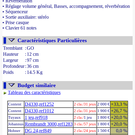
• Réverbération
• Réglage volume général, Basses, accompagnement, réverbération
• Séquenceur
• Sortie auxiliaire: stéréo
• Prise casque
• Clavier 61 notes
- Source : www.france-orgue.fr
Caractéristiques Particulières
Tremblant
:
GO
Hauteur
:
12 cm
Largeur
:
97 cm
Profondeur
:
36 cm
Poids
:
14.5 Kg
Budget similaire
Tableau des caractéristiques
D4330,ref1252
+33,3 %
Content
2 cla./
31 jeux
2 000 €
D4330,ref1012
+26,7 %
Content
2 cla./
31 jeux
1 900 €
1 jeu,ref918
+20,0 %
Tuyaux
2 cla./
1 jeu
1 800 €
Rembrandt 3000,ref1283
+20,0 %
Johannus
3 cla./
57 jeux
1 800 €
DG 24,ref849
0,0 %
Hohner
2 cla./
24 jeux
1 500 €