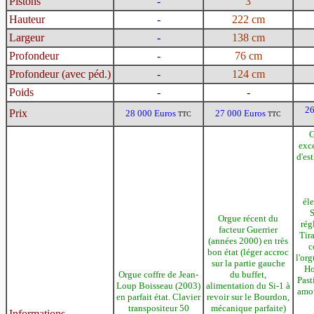
Pistons
-
3
Hauteur
-
222 cm
Largeur
-
138 cm
Profondeur
-
76 cm
Profondeur (avec péd.)
-
124 cm
Poids
-
-
26
Prix
28 000 Euros
27 000 Euros
TTC
TTC
G
exce
d'es
él
Orgue récent du
rég
facteur Guerrier
Tira
(années 2000) en très
c
bon état (léger accroc
l'or
sur la partie gauche
Ho
Orgue coffre de Jean-
du buffet,
Past
Loup Boisseau (2003)
alimentation du Si-1 à
amov
en parfait état. Clavier
revoir sur le Bourdon,
transpositeur 50
mécanique parfaite)
Informations