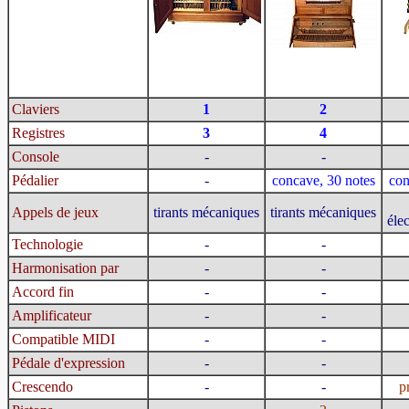
Claviers
1
2
Registres
3
4
Console
-
-
Pédalier
-
concave, 30 notes
con
Appels de jeux
tirants mécaniques
tirants mécaniques
éle
Technologie
-
-
Harmonisation par
-
-
Accord fin
-
-
Amplificateur
-
-
Compatible MIDI
-
-
Pédale d'expression
-
-
Crescendo
-
-
p