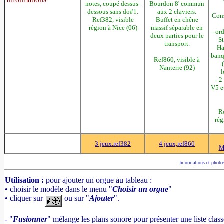
notes, coupé dessus-
Bourdon 8' commun
dessous sans do#1.
aux 2 claviers.
Cons
Ref382, visible
Buffet en chêne
région à Nice (06)
massif séparable en
- or
deux parties pour le
S
transport.
Ha
banq
Ref860, visible à
Nanterre (92)
l
- 2
V5 e
R
rég
3 jeux.ref382
4 jeux,ref860
M
Informations et photos
Utilisation :
pour ajouter un orgue au tableau :
• choisir le modèle dans le menu "
Choisir un orgue
"
• cliquer sur
ou sur "
Ajouter
".
- "
Fusionner
" mélange les plans sonore pour présenter une liste clas